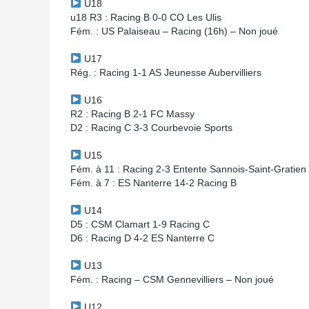
U18
u18 R3 : Racing B 0-0 CO Les Ulis
Fém. : US Palaiseau – Racing (16h) – Non joué
U17
Rég. : Racing 1-1 AS Jeunesse Aubervilliers
U16
R2 : Racing B 2-1 FC Massy
D2 : Racing C 3-3 Courbevoie Sports
U15
Fém. à 11 : Racing 2-3 Entente Sannois-Saint-Gratien
Fém. à 7 : ES Nanterre 14-2 Racing B
U14
D5 : CSM Clamart 1-9 Racing C
D6 : Racing D 4-2 ES Nanterre C
U13
Fém. : Racing – CSM Gennevilliers – Non joué
U12