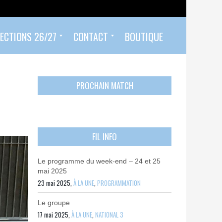
ECTIONS 26/27
CONTACT
BOUTIQUE
Prendre un rendez-vous
Envoyer mon PASS 92 ET/OU MON PASS SPORT
Contactez-nous
PROCHAIN MATCH
FIL INFO
Le programme du week-end – 24 et 25
mai 2025
23 mai 2025,
À LA UNE
,
PROGRAMMATION
Le groupe
17 mai 2025,
À LA UNE
,
NATIONAL 3