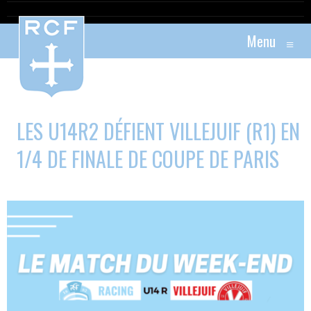
Menu
≡
LES U14R2 DÉFIENT VILLEJUIF (R1) EN
1/4 DE FINALE DE COUPE DE PARIS