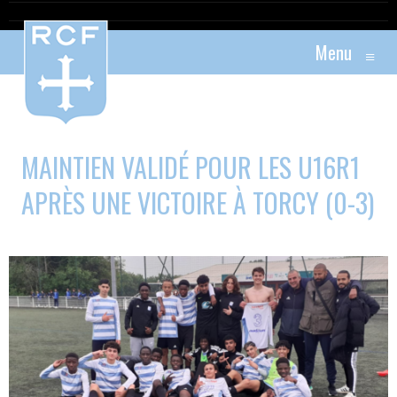
Menu
≡
MAINTIEN VALIDÉ POUR LES U16R1
APRÈS UNE VICTOIRE À TORCY (0-3)