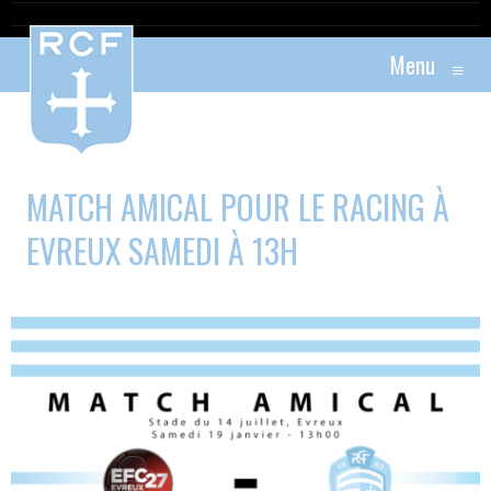
Menu
≡
MATCH AMICAL POUR LE RACING À
EVREUX SAMEDI À 13H