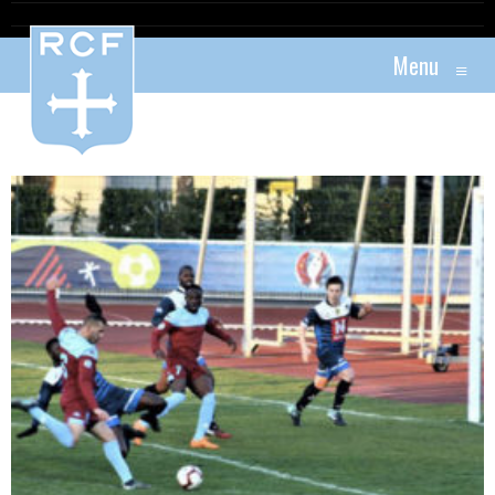
Menu
≡