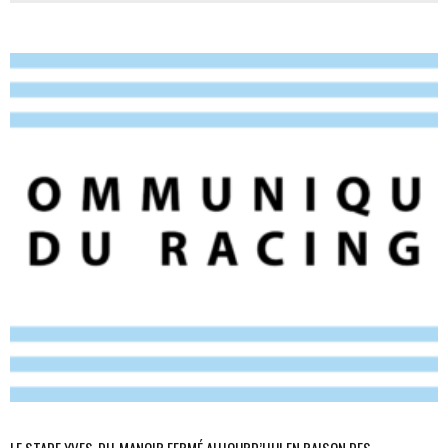
LE STADE YVES-DU-MANOIR FERMÉ AUJOURD’HUI EN RAISON DES