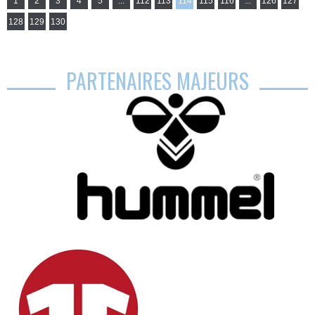
1
2
3
4
5
...
112
113
114
115
116
...
126
127
128
129
130
PARTENAIRES MAJEURS