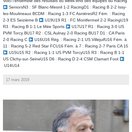
Voici l’ensemble des résultats du week-end des équipes du Racing.
SeniorsN3 : SF Blanc-Mesnil 1-2 RacingD1 : Racing B 2-2 Issy-
les-Moulineaux BCDM : Racing 1-3 FC AsnièresR2 Fém. : Racing
2-3 ES Seizième B
U19U19 R1 : FC Montfermeil 2-2 RacingU19
R3 : Racing B 1-1 Le Mée Sports
U17U17 R1 : Racing 3-0 US
PVM Torcy BU17 R2 : CSL Aulnay 2-0 Racing BU17 D1 : CA Paris
2-0 Racing C
U16U16 Rég. : Racing 2-1 US VillejuifU16 Fém. à
11 : Racing 5-2 Red Star FCU16 Fém. à 7 : Racing 2-7 Paris CA 15
U15U15 R2 : Racing 1-1 US PVM TorcyU15 R3 : Racing B 1-1
US Clichy-sur-SeineU15 D6 : Racing D 2-4 CSM Clamart Foot
U14U14
17 mars 2019