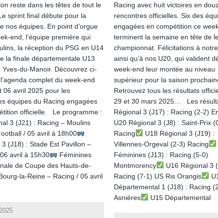
on reste dans les têtes de tout le
Racing avec huit victoires en dou
e sprint final débute pour la
rencontres officielles. Six des équ
de nos équipes. En point d’orgue
engagées en compétition ce wee
ek-end, l’équipe première qui
terminent la semaine en tête de l
ulins, la réception du PSG en U14
championnat. Félicitations à notr
e la finale départementale U13
ainsi qu’à nos U20, qui valident d
 Yves-du-Manoir. Découvrez ci-
week-end leur montée au niveau
l’agenda complet du week-end
supérieur pour la saison prochai
t 06 avril 2025 pour les
Retrouvez tous les résultats offici
tes équipes du Racing engagées
29 et 30 mars 2025… Les résult
tition officielle. Le programme :
Régional 3 (J17) : Racing (2-2) E
al 3 (J21) : Racing – Moulins
U20 Régional 3 (J8) : Saint-Prix (
ootball / 05 avril à 18h00
Racing
U18 Régional 3 (J19) :
 3 (J18) : Stade Est Pavillon –
Villennes-Orgeval (2-3) Racing
 06 avril à 15h30
Féminines
Féminines (J13) : Racing (5-0)
finale de Coupe des Hauts-de-
Montmorency
U16 Régional 3 (
Bourg-la-Reine – Racing / 05 avril
Racing (7-1) US Ris Orangis
U
Départemental 1 (J18) : Racing (
Asnières
U15 Départemental
 2025