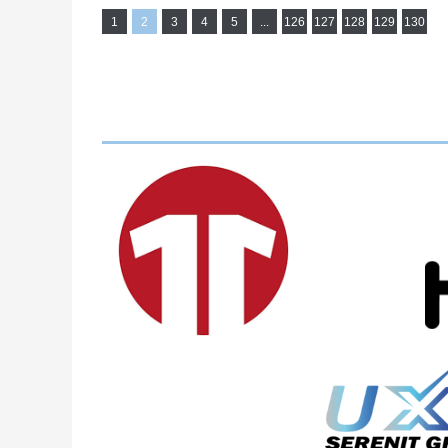
1
2
3
4
5
...
126
127
128
129
130