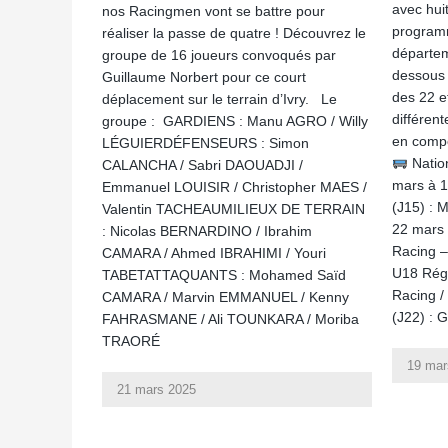
avec huit
nos Racingmen vont se battre pour
programm
réaliser la passe de quatre ! Découvrez le
départem
groupe de 16 joueurs convoqués par
dessous 
Guillaume Norbert pour ce court
des 22 e
déplacement sur le terrain d’Ivry. Le
différen
groupe : GARDIENS : Manu AGRO / Willy
en compé
LÉGUIERDÉFENSEURS : Simon
Nation
CALANCHA / Sabri DAOUADJI /
mars à 
Emmanuel LOUISIR / Christopher MAES /
(J15) : 
Valentin TACHEAUMILIEUX DE TERRAIN
22 mars
: Nicolas BERNARDINO / Ibrahim
Racing –
CAMARA / Ahmed IBRAHIMI / Youri
U18 Régi
TABETATTAQUANTS : Mohamed Saïd
Racing /
CAMARA / Marvin EMMANUEL / Kenny
(J22) : 
FAHRASMANE / Ali TOUNKARA / Moriba
TRAORÉ
19 mar
21 mars 2025