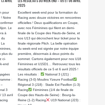
 13 AVRIL
LES RÉSULTATS DU WEEK-END – 05 ET 06 AVRIL
2025
n pour
Excellent week-end pour la formation du
 ! Notre
Racing avec douze victoires en rencontres
confirmer
officielles ! Deux qualifications en Coupe,
ijon. Le
avec nos Féminines qui filent en demi-
ra à
finale de la Coupe des Hauts-de-Seine, et
n du
nos U13 qui décrochent leur ticket pour la
 La
finale régionale Pitch. La belle opération
inines,
du week-end est signée par notre équipe
 plus du
première, désormais à deux points du
 ci-
sommet. Cartons également pour nos U18
ek-end
Féminines et U15D1… Retrouvez tous les
résultats officiels de ce 5 et 6 avril 2025 !
ngagées
Les résultats :
National 3 (J21) :
ogramme :
Racing (3-0) Moulins Yzeure Football
 –
Régional 3 (J18) : Stade Est Pavillon (1-3)
nal 3
Racing
Féminines (1/4 de finale de
 13 avril
Coupe des Hauts-de-Seine) : Bourg-la-
acing
Reine (1-2) Racing
U19 National (J23) :