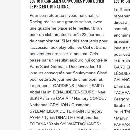
LES 16 RACINGMEN CONVOQUÉS POUR DÉFIER
LES 16 CI
LE PSG EN U19 NATIONAL
Le Racin
Pour son retour au niveau national, le
reprenan
Racing réalise une grande saison, avec
direct à
une quatrième place et le meilleur bilan
samedi, 
pour un club amateur après 23 journées
enchaîne
de championnat. Si les dés sont jetés pour
pression
l’accession aux play-offs, les Ciel et Blanc
joueurs 
peuvent encore viser le podium. Cela
pour cet
passe par un résultat aujourd’hui contre le
le terra
Paris Saint-Germain. Découvrez les 16
GARDIEN
joueurs convoqués par Souleymane Cissé
LÉGUIE
pour cette 23e journée de championnat.
CALANCH
Le groupe : GARDIENS : Massel SAÏFI /
Emmanue
Abdel Halim BENALIDÉFENSEURS : Naël
TACHEA
BEKTA / Enzo CARIAT / Namory CONDE /
Grégory
Nathanaël GRALION / Ousmane
Ibrahim
SYLLAMILIEUX DE TERRAIN : Grégory
Youri T
AYEM / Tyrick DINALLE / Mahamadou
/ Marvi
FOFANA / Yanis SYLVAATTAQUANTS :
FAHRASM