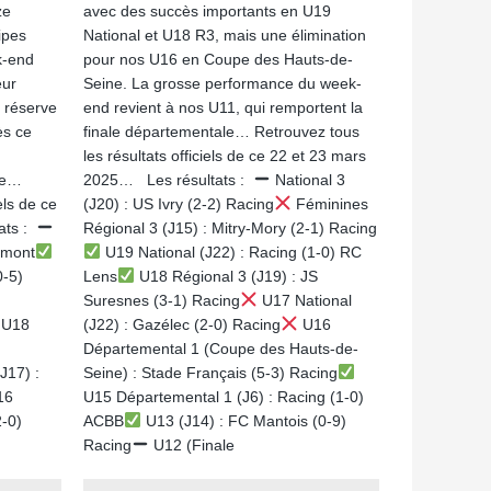
ze
avec des succès importants en U19
ipes
National et U18 R3, mais une élimination
k-end
pour nos U16 en Coupe des Hauts-de-
eur
Seine. La grosse performance du week-
e réserve
end revient à nos U11, qui remportent la
ès ce
finale départementale… Retrouvez tous
les résultats officiels de ce 22 et 23 mars
ne…
2025… Les résultats :
National 3
els de ce
(J20) : US Ivry (2-2) Racing
Féminines
ats :
Régional 3 (J15) : Mitry-Mory (2-1) Racing
rmont
U19 National (J22) : Racing (1-0) RC
0-5)
Lens
U18 Régional 3 (J19) : JS
Suresnes (3-1) Racing
U17 National
U18
(J22) : Gazélec (2-0) Racing
U16
Départemental 1 (Coupe des Hauts-de-
J17) :
Seine) : Stade Français (5-3) Racing
16
U15 Départemental 1 (J6) : Racing (1-0)
2-0)
ACBB
U13 (J14) : FC Mantois (0-9)
Racing
U12 (Finale