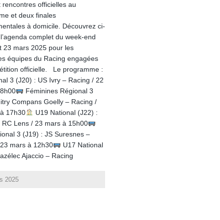
 rencontres officielles au
e et deux finales
entales à domicile. Découvrez ci-
l’agenda complet du week-end
t 23 mars 2025 pour les
tes équipes du Racing engagées
tition officielle. Le programme :
al 3 (J20) : US Ivry – Racing / 22
18h00
Féminines Régional 3
Mitry Compans Goelly – Racing /
 à 17h30
U19 National (J22) :
 RC Lens / 23 mars à 15h00
onal 3 (J19) : JS Suresnes –
 23 mars à 12h30
U17 National
Gazélec Ajaccio – Racing
s 2025