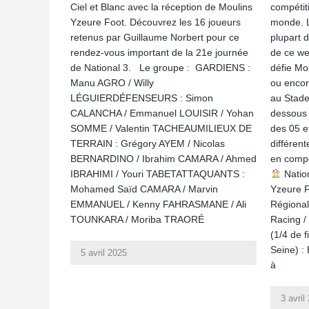
Ciel et Blanc avec la réception de Moulins
compétiti
Yzeure Foot. Découvrez les 16 joueurs
monde. L
retenus par Guillaume Norbert pour ce
plupart 
rendez-vous important de la 21e journée
de ce we
de National 3. Le groupe : GARDIENS :
défie Mo
Manu AGRO / Willy
ou encor
LÉGUIERDÉFENSEURS : Simon
au Stade
CALANCHA / Emmanuel LOUISIR / Yohan
dessous 
SOMME / Valentin TACHEAUMILIEUX DE
des 05 e
TERRAIN : Grégory AYEM / Nicolas
différen
BERNARDINO / Ibrahim CAMARA / Ahmed
en compé
IBRAHIMI / Youri TABETATTAQUANTS :
Nation
Mohamed Saïd CAMARA / Marvin
Yzeure F
EMMANUEL / Kenny FAHRASMANE / Ali
Régional
TOUNKARA / Moriba TRAORÉ
Racing /
(1/4 de 
Seine) : 
5 avril 2025
à
3 avril