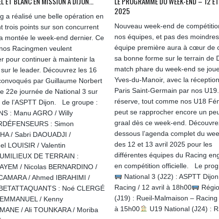
EL ET BLANC EN MISSION À DIJON…
LE PROGRAMME DU WEEK-END – 12 ET
2025
g a réalisé une belle opération en
Nouveau week-end de compétitio
t trois points sur son concurrent
nos équipes, et pas des moindres
 la montée le week-end dernier. Ce
équipe première aura à cœur de 
nos Racingmen veulent
sa bonne forme sur le terrain de D
r pour continuer à maintenir la
match phare du week-end se joue
 sur le leader. Découvrez les 16
Yves-du-Manoir, avec la réceptio
convoqués par Guillaume Norbert
Paris Saint-Germain par nos U19.
te 22e journée de National 3 sur
réserve, tout comme nos U18 Fém
in de l’ASPTT Dijon. Le groupe :
peut se rapprocher encore un peu
S : Manu AGRO / Willy
graal dès ce week-end. Découvrez
RDÉFENSEURS : Simon
dessous l’agenda complet du we
A / Sabri DAOUADJI /
des 12 et 13 avril 2025 pour les
l LOUISIR / Valentin
différentes équipes du Racing e
UMILIEUX DE TERRAIN :
en compétition officielle. Le pr
 AYEM / Nicolas BERNARDINO /
National 3 (J22) : ASPTT Dijon
 CAMARA / Ahmed IBRAHIMI /
Racing / 12 avril à 18h00
Régio
ABETATTAQUANTS : Noé CLERGÉ
(J19) : Rueil-Malmaison – Racing /
n EMMANUEL / Kenny
à 15h00
U19 National (J24) : R
ANE / Ali TOUNKARA / Moriba