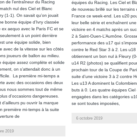
ion de l’entraîneur du Racing
équipes du Racing. Les Ciel et Bl
 match nul des Ciel et Blanc
de nouveau brillé sur les terrains 
ry (1-1). On savait qu’on jouait
France ce week-end. Les u20 pou
ne bonne équipe d’Ivry classée
leur belle série et enchaînent une
e ex aequo avec le Paris FC et se
victoire en 4 matchs après un suc
 seulement à un point derrière
2 à Saint-Ouen-L’Aumône. Gross
est une équipe solide, bien
performance des u17 qui s’impos
e avec de la vitesse sur les côtés
contre le Red Star 3 à 2. Les u18
ons joueurs de ballon au milieu.
obtiennent un bon nul à Fleury (0
e équipe assez complète et solide
u14 R2 (photos) se qualifient pour
ement, on s’attendait donc à un
prochain tour de la Coupe de Pari
fficile. La première mi-temps a
suite d’une victoire 3 à 2 contre H
rte avec des occasions des deux
Les u13 A dominent la Colombien
Nous nous sommes tout de même
buts à 0. Les quatre équipes Ciel 
 plus d’occasions dangereuses.
engagées dans les catégories u1
 d’ailleurs pu ouvrir la marque
se sont toutes imposées,
 en première mi-temps à la suite
verture de
6 octobre 2019
bre 2019