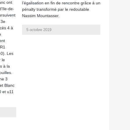
anc ont
l’égalisation en fin de rencontre grâce à un
d’Ile-de-
pénalty transformé par le redoutable
rsuivent
Nassim Mountasser.
 3e
cès 4 à
5 octobre 2019
e
ent
 R1
-0). Les
 le
s à la
ouilles.
ne 3
et Blanc
0 et u11