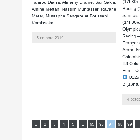
(17h30)
Tahirou Diarra, Almamy Drame, Saif Sakhi,
Racing 
Amine Meftah, Nassim Muntasser, Rayane
Sannois-
Matar, Mustapha Sangare et Fousseni
(14h30)u
Kamissoko.
Olympiqu
Racing –
5 octobre 2019
Français
Ararat I
Colombie
ES Colo
Fém : Co
U12u1
B (13h)u
4 octo
1
2
3
4
5
...
95
96
97
98
99
..