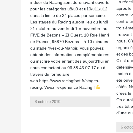
La réact
indoor du Racing sont dorénavant ouverts
après le
pour les catégories u8/u9 et u10/u11/u12
contre Iv
dans la limite de 24 places par semaine.
contre u
Les stages du Racing auront lieu du lundi
troisièm
21 octobre au vendredi 1er novembre au
trouvant
FIVE de Bezons – ZI Ouest, 10 Rue Henri
nous. C’
de France, 95870 Bezons – à 10 minutes
organisé
du stade Yves-du-Manoir. Vous pouvez
et des b
obtenir des informations complémentaires
C’est un
ou inscrire votre enfant dès aujourd’hui en
défensiv
nous contactant au 06 38 43 07 17 ou à
match di
travers du formulaire
été ouve
web https://www.racingfoot.fr/stages-
côtés. 
racing. Vivez l’expérience Racing !
créés le
On aurait
8 octobre 2019
très tôt
d’une ou
6 octo