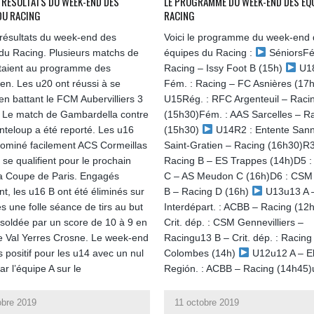
 RÉSULTATS DU WEEK-END DES
LE PROGRAMME DU WEEK-END DES ÉQ
DU RACING
RACING
s résultats du week-end des
Voici le programme du week-end
du Racing. Plusieurs matchs de
équipes du Racing :
SéniorsFé
taient au programme des
Racing – Issy Foot B (15h)
U1
n. Les u20 ont réussi à se
Fém. : Racing – FC Asnières (17
 en battant le FCM Aubervilliers 3
U15Rég. : RFC Argenteuil – Raci
. Le match de Gambardella contre
(15h30)Fém. : AAS Sarcelles – R
nteloup a été reporté. Les u16
(15h30)
U14R2 : Entente Sann
dominé facilement ACS Cormeillas
Saint-Gratien – Racing (16h30)R3
 se qualifient pour le prochain
Racing B – ES Trappes (14h)D5 :
la Coupe de Paris. Engagés
C – AS Meudon C (16h)D6 : CSM
t, les u16 B ont été éliminés sur
B – Racing D (16h)
U13u13 A –
rès une folle séance de tirs au but
Interdépart. : ACBB – Racing (12
t soldée par un score de 10 à 9 en
Crit. dép. : CSM Gennevilliers –
e Val Yerres Crosne. Le week-end
Racingu13 B – Crit. dép. : Racin
s positif pour les u14 avec un nul
Colombes (14h)
U12u12 A – Eli
r l’équipe A sur le
Región. : ACBB – Racing (14h45)
obre 2019
11 octobre 2019