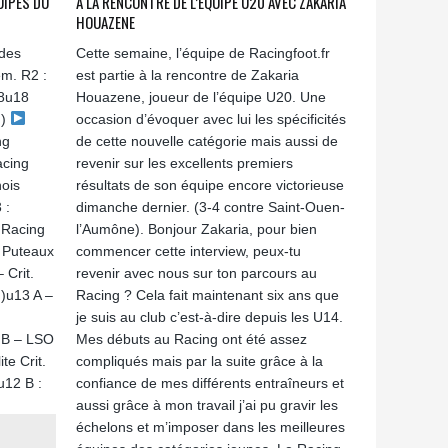
UIPES DU
A LA RENCONTRE DE L’ÉQUIPE U20 AVEC ZAKARIA
HOUAZENE
 des
Cette semaine, l’équipe de Racingfoot.fr
m. R2 :
est partie à la rencontre de Zakaria
8u18
Houazene, joueur de l’équipe U20. Une
h)
occasion d’évoquer avec lui les spécificités
ng
de cette nouvelle catégorie mais aussi de
acing
revenir sur les excellents premiers
ois
résultats de son équipe encore victorieuse
 :
dimanche dernier. (3-4 contre Saint-Ouen-
 Racing
l’Aumône). Bonjour Zakaria, pour bien
 Puteaux
commencer cette interview, peux-tu
 Crit.
revenir avec nous sur ton parcours au
h)u13 A –
Racing ? Cela fait maintenant six ans que
je suis au club c’est-à-dire depuis les U14.
g B – LSO
Mes débuts au Racing ont été assez
te Crit.
compliqués mais par la suite grâce à la
u12 B :
confiance de mes différents entraîneurs et
aussi grâce à mon travail j’ai pu gravir les
échelons et m’imposer dans les meilleures