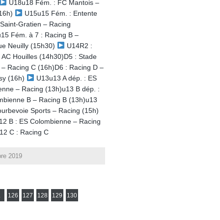
U18u18 Fém. : FC Mantois –
(16h)
U15u15 Fém. : Entente
Saint-Gratien – Racing
15 Fém. à 7 : Racing B –
e Neuilly (15h30)
U14R2 :
 AC Houilles (14h30)D5 : Stade
 – Racing C (16h)D6 : Racing D –
ssy (16h)
U13u13 A dép. : ES
nne – Racing (13h)u13 B dép. :
mbienne B – Racing B (13h)u13
urbevoie Sports – Racing (15h)
2 B : ES Colombienne – Racing
12 C : Racing C
bre 2019
.
126
127
128
129
130