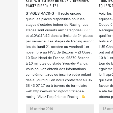
STAGES D’OCTOBRE DU RACING : DERNIÈRES
TOUS LES
PLACES DISPONIBLES !
ÉQUIPES 
STAGES RACING – Il reste encore
Voici le
quelques places disponibles pour les
équipes 
stages d’octobre indoor du Racing. Les
Coupe é
stages sont ouverts aux catégories u8/u9
Racingme
et u10/u11/u12 dans la limite de 24 places
qualifier
par semaine. Les stages du Racing auront
buts à 2
lieu du lundi 21 octobre au vendredi 1er
l’US Cha
novembre au FIVE de Bezons – ZI Ouest,
ont ont 
10 Rue Henri de France, 95870 Bezons –
10 à 1 et
à 10 minutes du stade Yves-du-Manoir.
tour de 
Vous pouvez obtenir des informations
égalemen
complémentaires ou inscrire votre enfant
le fil ap
dès aujourd’hui en nous contactant au 06
qui s’es
38 43 07 17 ou à travers du formulaire
faveur d
web https://www.racingfoot.fr/stages-
a été trè
racing. Vivez l’expérience Racing !
obtenu pa
16 octobre 2019
13 oct