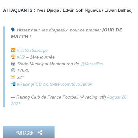
ATTAQUANTS :
Yves Djédjé / Edwin Soh Nguewa / Erwan Belhadji
Hissez haut, les drapeaux, pour ce premier 𝙅𝙊𝙐𝙍 𝘿𝙀
𝙈𝘼𝙏𝘾𝙃 !
@fcbastiaborgo
#N2
– 1ère journée
Stade Municipal Montbauron de
@Versailles
17h30
22°
#RacingFCB
pic.twitter.com/t8vo3a00ir
— Racing Club de France Football (@racing_cff)
August 26,
2023
PARTAGER