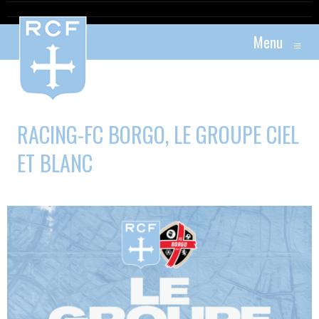
Menu
≡
RACING-FC BORGO, LE GROUPE CIEL
ET BLANC