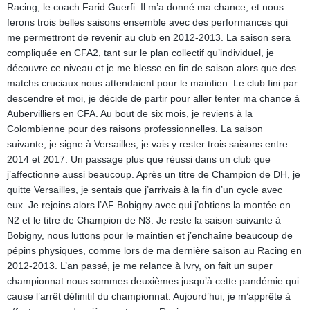
Racing, le coach Farid Guerfi. Il m’a donné ma chance, et nous
ferons trois belles saisons ensemble avec des performances qui
me permettront de revenir au club en 2012-2013. La saison sera
compliquée en CFA2, tant sur le plan collectif qu’individuel, je
découvre ce niveau et je me blesse en fin de saison alors que des
matchs cruciaux nous attendaient pour le maintien. Le club fini par
descendre et moi, je décide de partir pour aller tenter ma chance à
Aubervilliers en CFA. Au bout de six mois, je reviens à la
Colombienne pour des raisons professionnelles. La saison
suivante, je signe à Versailles, je vais y rester trois saisons entre
2014 et 2017. Un passage plus que réussi dans un club que
j’affectionne aussi beaucoup. Après un titre de Champion de DH, je
quitte Versailles, je sentais que j’arrivais à la fin d’un cycle avec
eux. Je rejoins alors l’AF Bobigny avec qui j’obtiens la montée en
N2 et le titre de Champion de N3. Je reste la saison suivante à
Bobigny, nous luttons pour le maintien et j’enchaîne beaucoup de
pépins physiques, comme lors de ma dernière saison au Racing en
2012-2013. L’an passé, je me relance à Ivry, on fait un super
championnat nous sommes deuxièmes jusqu’à cette pandémie qui
cause l’arrêt définitif du championnat. Aujourd’hui, je m’apprête à