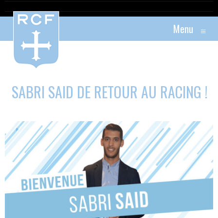
Menu
≡
SABRI SAID DE RETOUR AU RACING !