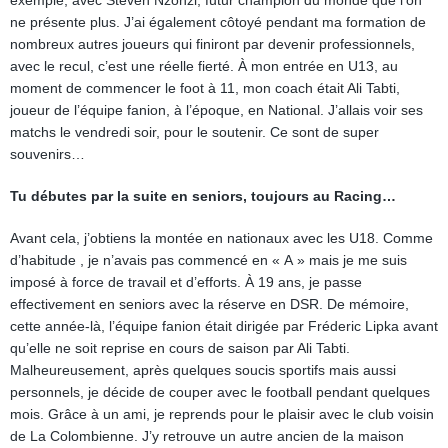
exemple, avec Steven Nzonzi, futur champion du monde que l’on
ne présente plus. J’ai également côtoyé pendant ma formation de
nombreux autres joueurs qui finiront par devenir professionnels,
avec le recul, c’est une réelle fierté. À mon entrée en U13, au
moment de commencer le foot à 11, mon coach était Ali Tabti,
joueur de l’équipe fanion, à l’époque, en National. J’allais voir ses
matchs le vendredi soir, pour le soutenir. Ce sont de super
souvenirs…
Tu débutes par la suite en seniors, toujours au Racing…
Avant cela, j’obtiens la montée en nationaux avec les U18. Comme
d’habitude , je n’avais pas commencé en « A » mais je me suis
imposé à force de travail et d’efforts. À 19 ans, je passe
effectivement en seniors avec la réserve en DSR. De mémoire,
cette année-là, l’équipe fanion était dirigée par Fréderic Lipka avant
qu’elle ne soit reprise en cours de saison par Ali Tabti.
Malheureusement, après quelques soucis sportifs mais aussi
personnels, je décide de couper avec le football pendant quelques
mois. Grâce à un ami, je reprends pour le plaisir avec le club voisin
de La Colombienne. J’y retrouve un autre ancien de la maison