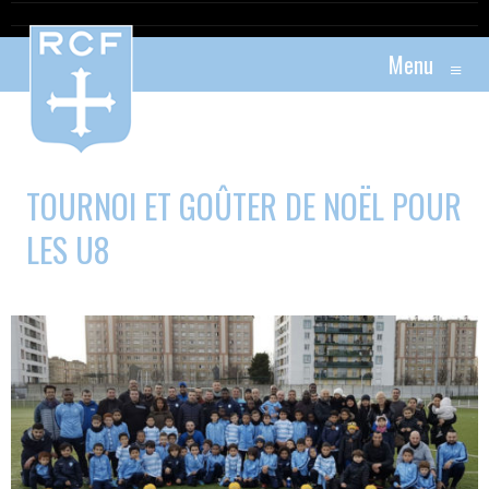
Menu
≡
TOURNOI ET GOÛTER DE NOËL POUR
LES U8