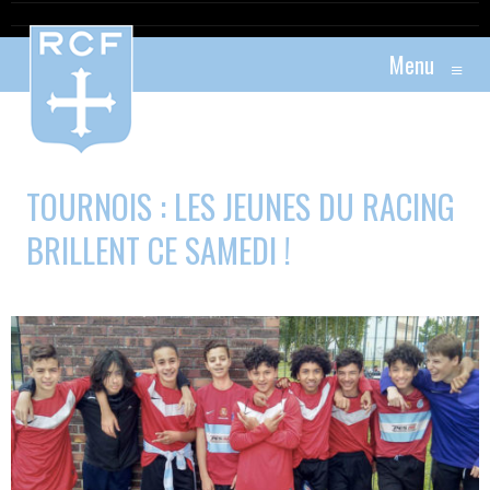
Menu
≡
TOURNOIS : LES JEUNES DU RACING
BRILLENT CE SAMEDI !