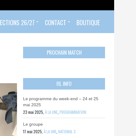
ECTIONS 26/27
CONTACT
BOUTIQUE
Prendre un rendez-vous
Envoyer mon PASS 92 ET/OU MON PASS SPORT
Contactez-nous
PROCHAIN MATCH
FIL INFO
Le programme du week-end – 24 et 25
mai 2025
23 mai 2025,
À LA UNE
,
PROGRAMMATION
Le groupe
17 mai 2025,
À LA UNE
,
NATIONAL 3