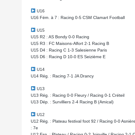
U16
U16 Fém. à 7 : Racing 0-5 CSM Clamart Football
U15
U15 R2 : AS Bondy 0-0 Racing
U15 R3 : FC Maisons-Alfort 2-1 Racing B
U15 D4 : Racing C 1-3 Salesienne Paris
U15 D6 : Racing D 10-0 ES Seizième E
U14
U14 Rég. : Racing 7-1 JA Drancy
U13
U13 Rég. : Racing 0-0 Fleury / Racing 0-1 Créteil
U13 Dép. : Survilliers 2-4 Racing B (Amical)
U12
U12 Rég. : Plateau festival foot 92 / Racing 0-0 Asni
: 7e
U12 Esp. : Plateau / Racing 0-2 Joinville / Racing 2-1 C