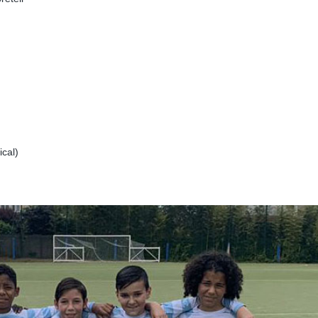
mical)