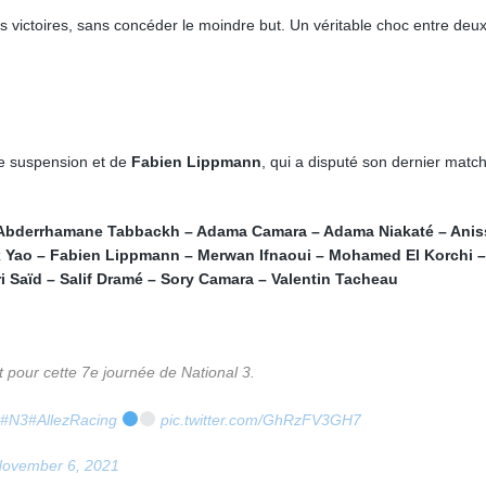
ois victoires, sans concéder le moindre but. Un véritable choc entre deu
de suspension et de
Fabien Lippmann
, qui a disputé son dernier matc
 Abderrhamane Tabbackh – Adama Camara – Adama Niakaté – Anis
 Yao – Fabien Lippmann – Merwan Ifnaoui – Mohamed El Korchi –
i Saïd – Salif Dramé – Sory Camara – Valentin Tacheau
 pour cette 7e journée de National 3.
#N3
#AllezRacing
pic.twitter.com/GhRzFV3GH7
ovember 6, 2021