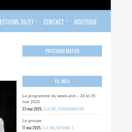
ECTIONS 26/27
CONTACT
BOUTIQUE
Prendre un rendez-vous
Envoyer mon PASS 92 ET/OU MON PASS SPORT
Contactez-nous
PROCHAIN MATCH
FIL INFO
Le programme du week-end – 24 et 25
mai 2025
23 mai 2025,
À LA UNE
,
PROGRAMMATION
Le groupe
17 mai 2025,
À LA UNE
,
NATIONAL 3