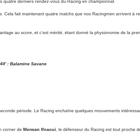
des quatre derniers rendez-vous du Racing en championnat.
e. Cela fait maintenant quatre matchs que nos Racingmen arrivent à r
vantage au score, et c’est mérité, étant donné la physionomie de la pre
| 44′ : Balamine Savane
n seconde période. Le Racing enchaîne quelques mouvements intéressa
un corner de
Merwan Ifnaoui
, le défenseur du Racing est tout proche d