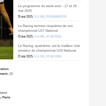
Le programme du week-end – 17 et 18
mai 2025
15 mai 2025,
À LA UNE
,
PROGRAMMATION
Le Racing termine cinquième de son
championnat U17 National
13 mai 2025,
À LA UNE
,
U17 NATIONAL
Le Racing, quatrième, est le meilleur club
amateur du championnat U19 National
12 mai 2025,
À LA UNE
,
U19 NATIONAL
tation
ement.
(©
 sans
du
Paris