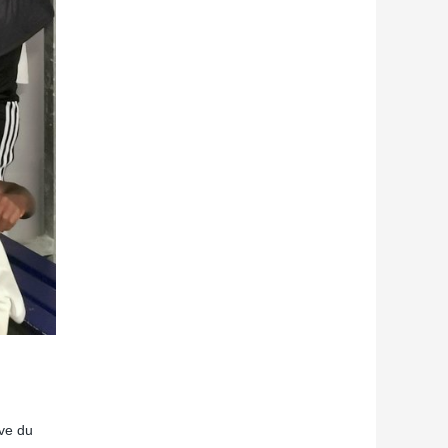
rve du