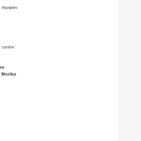
x équipes
h contre
se
 Moriba