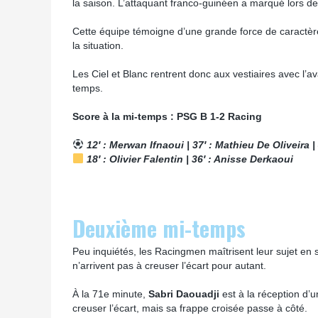
la saison. L’attaquant franco-guinéen a marqué lors 
Cette équipe témoigne d’une grande force de caractèr
la situation.
Les Ciel et Blanc rentrent donc aux vestiaires avec l’a
temps.
Score à la mi-temps : PSG B 1-2 Racing
12′ : Merwan Ifnaoui | 37′ : Mathieu De Oliveira 
18′ : Olivier Falentin | 36′ : Anisse Derkaoui
Deuxième mi-temps
Peu inquiétés, les Racingmen maîtrisent leur sujet e
n’arrivent pas à creuser l’écart pour autant.
À la 71e minute,
Sabri Daouadji
est à la réception d’
creuser l’écart, mais sa frappe croisée passe à côté.