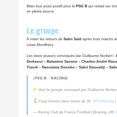
Bilan tout aussi positif pour le
PSG B
qui restait sur tr
en pleine bourre.
Le groupe
À noter les retours de
Sabri Saïd
après trois matchs 
Linas-Montlhéry.
Les seize joueurs convoqués par Guillaume Norbert
:
Derkaoui – Balamine Savane – Charles-André Raux
Traoré – Nassiama Sissoko – Sabri Daouadji – Sabr
[𝗣𝗦𝗚 𝗕 – 𝗥𝗔𝗖𝗜𝗡𝗚]
Voici le groupe convoqué par Guillaume Norbert
Coup d'envoi dans moins de 3h.
#PSGRacing
|
— Racing Club de France Football (@racing_cff)
N