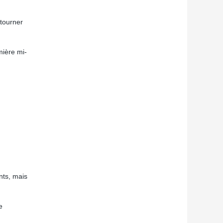
etourner
mière mi-
nts, mais
e