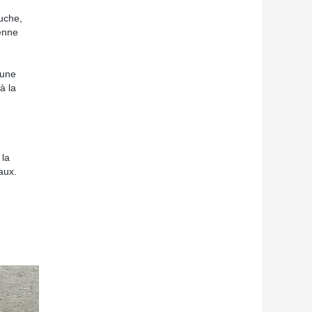
ouche,
ienne
’une
à la
 la
aux.