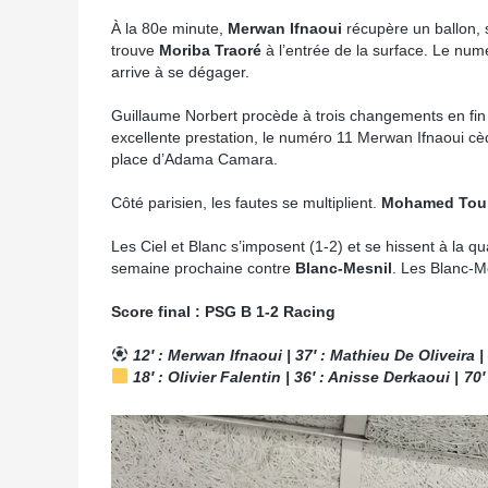
À la 80e minute,
Merwan Ifnaoui
récupère un ballon, 
trouve
Moriba Traoré
à l’entrée de la surface. Le numé
arrive à se dégager.
Guillaume Norbert procède à trois changements en fin
excellente prestation, le numéro 11 Merwan Ifnaoui c
place d’Adama Camara.
Côté parisien, les fautes se multiplient.
Mohamed Tou
Les Ciel et Blanc s’imposent (1-2) et se hissent à la 
semaine prochaine contre
Blanc-Mesnil
. Les Blanc-M
Score final : PSG B 1-2 Racing
12′ : Merwan Ifnaoui | 37′ : Mathieu De Oliveira 
18′ : Olivier Falentin | 36′ : Anisse Derkaoui |
70′