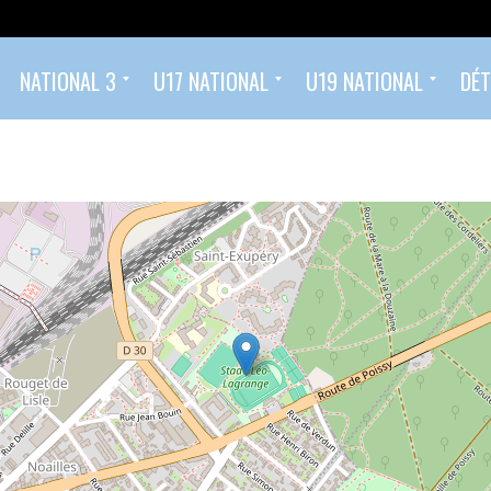
NATIONAL 3
U17 NATIONAL
U19 NATIONAL
DÉT
Classement
Calendrier et Résultats
Effectif
Calendrier et résultats U17 National
Classement U17 Nationaux 2025/2026
Calendrier et résultats U19 National
Classement U19 Nationaux 2025/2026
Ecole de Football (2022 – 2014)
Foot compétition (à partir de U14 – 2013)