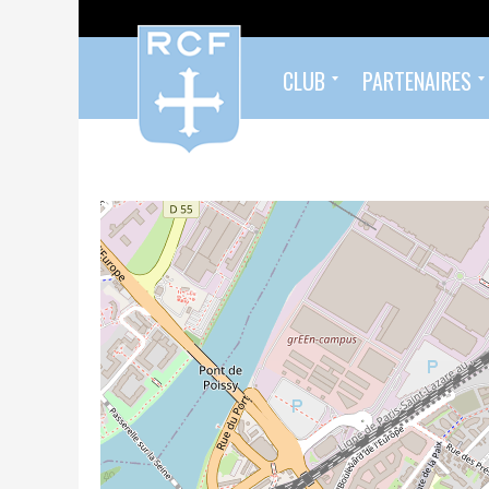
CLUB
PARTENAIRES
Formés au Racing
Sympathisants du Racing
Infos pratiques
Organigramme
Palmarès
Histoire
Devenez partenaire !
Nos partenaires