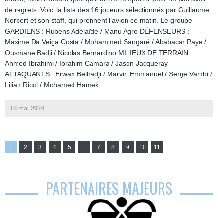
de regrets. Voici la liste des 16 joueurs sélectionnés par Guillaume
Norbert et son staff, qui prennent l’avion ce matin. Le groupe
GARDIENS : Rubens Adélaïde / Manu Agro DÉFENSEURS :
Maxime Da Veiga Costa / Mohammed Sangaré / Ababacar Paye /
Ousmane Badji / Nicolas Bernardino MILIEUX DE TERRAIN :
Ahmed Ibrahimi / Ibrahim Camara / Jason Jacqueray
ATTAQUANTS : Erwan Belhadji / Marvin Emmanuel / Serge Vambi /
Lilian Ricol / Mohamed Hamek
18 mai 2024
1
2
3
4
5
...
7
8
9
10
11
PARTENAIRES MAJEURS