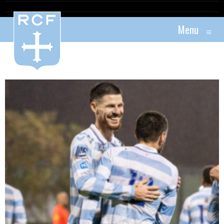
Menu
≡