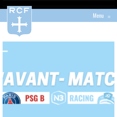
Menu
≡