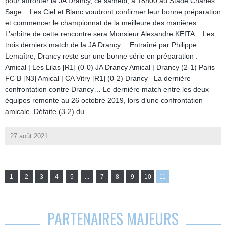
pour affronter la JA Drancy, ce samedi, à 18h00 au Stade Charles
Sage. Les Ciel et Blanc voudront confirmer leur bonne préparation
et commencer le championnat de la meilleure des manières.
L’arbitre de cette rencontre sera Monsieur Alexandre KEITA. Les
trois derniers match de la JA Drancy… Entraîné par Philippe
Lemaître, Drancy reste sur une bonne série en préparation :
Amical | Les Lilas [R1] (0-0) JA Drancy Amical | Drancy (2-1) Paris
FC B [N3] Amical | CA Vitry [R1] (0-2) Drancy La dernière
confrontation contre Drancy… Le dernière match entre les deux
équipes remonte au 26 octobre 2019, lors d’une confrontation
amicale. Défaite (3-2) du
27 août 2021
1
2
3
4
5
...
7
8
9
10
11
PARTENAIRES MAJEURS