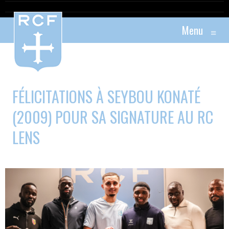
Menu
≡
FÉLICITATIONS À SEYBOU KONATÉ
(2009) POUR SA SIGNATURE AU RC
LENS