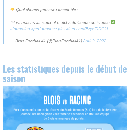
Quel chemin parcouru ensemble !
*Hors matchs amicaux et matchs de Coupe de France
#formation
#performance
pic.twitter.com/EzyefDDG2I
— Blois Football 41 (@BloisFootball41)
April 2, 2022
Les statistiques depuis le début de
saison