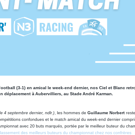
otball (3-1) en amical le week-end dernier, nos Ciel et Blanc ret
un déplacement à Aubervilliers, au Stade André Karman.
le 4 septembre dernier, ndlr.)
, les hommes de
Guillaume Norbert
reste
s compétitions confondues et le match amical du week-end dernier compri
hampionnat avec 20 buts marqués, portée par le meilleur buteur du cha
classement des meilleurs buteurs du championnat chez nos confrères