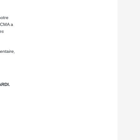
notre
 FCMA a
es
entaire,
ARDI.