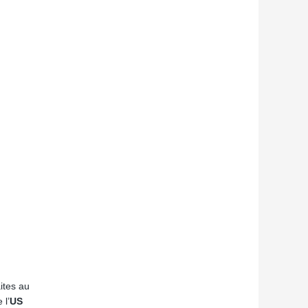
ites au
 l’
US