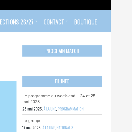
ECTIONS 26/27
CONTACT
BOUTIQUE
Prendre un rendez-vous
Envoyer mon PASS 92 ET/OU MON PASS SPORT
Contactez-nous
PROCHAIN MATCH
FIL INFO
Le programme du week-end – 24 et 25
mai 2025
23 mai 2025,
À LA UNE
,
PROGRAMMATION
Le groupe
17 mai 2025,
À LA UNE
,
NATIONAL 3