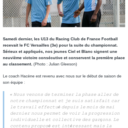
Samedi dernier, les U13 du Racing Club de France Football
recevait le FC Versailles (3e) pour la suite du championnat.
Sérieux et appliqués, nos jeunes Ciel et Blanc signent une
neuvième victoire consécutive et conservent la première place
au classement.
(Photo : Julian Gleeson)
Le coach Hacène est revenu avec nous sur le début de saison de
son équipe :
« 𝙽𝚘𝚞𝚜 𝚟𝚎𝚗𝚘𝚗𝚜 𝚍𝚎 𝚝𝚎𝚛𝚖𝚒𝚗𝚎𝚛 𝚕𝚊 𝚙𝚑𝚊𝚜𝚎 𝚊𝚕𝚕𝚎𝚛 𝚍𝚎
𝚗𝚘𝚝𝚛𝚎 𝚌𝚑𝚊𝚖𝚙𝚒𝚘𝚗𝚗𝚊𝚝 𝚎𝚝 𝚓𝚎 𝚜𝚞𝚒𝚜 𝚜𝚊𝚝𝚒𝚜𝚏𝚊𝚒𝚝 𝚌𝚊𝚛
𝚕𝚎 𝚝𝚛𝚊𝚟𝚊𝚒𝚕 𝚎𝚏𝚏𝚎𝚌𝚝𝚞é 𝚍𝚎𝚙𝚞𝚒𝚜 𝚕𝚎 𝚖𝚘𝚒𝚜 𝚍𝚎 𝚖𝚊𝚒
𝚍𝚎𝚛𝚗𝚒𝚎𝚛 𝚗𝚘𝚞𝚜 𝚙𝚎𝚛𝚖𝚎𝚝 𝚍𝚎 𝚟𝚘𝚒𝚛 𝚕𝚊 𝚙𝚛𝚘𝚐𝚛𝚎𝚜𝚜𝚒𝚘𝚗
𝚒𝚗𝚍𝚒𝚟𝚒𝚍𝚞𝚎𝚕𝚕𝚎 𝚎𝚝 𝚌𝚘𝚕𝚕𝚎𝚌𝚝𝚒𝚟𝚎 𝚍𝚎𝚜 𝚐𝚊𝚛ç𝚘𝚗𝚜. 𝙻𝚎
𝚌𝚘𝚗𝚝𝚎𝚗𝚞 𝚙𝚛𝚘𝚙𝚘𝚜é 𝚎𝚜𝚝 𝚒𝚗𝚝é𝚛𝚎𝚜𝚜𝚊𝚗𝚝 𝚖𝚊𝚒𝚜 𝚕𝚊