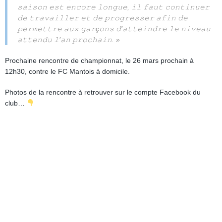
𝚜𝚊𝚒𝚜𝚘𝚗 𝚎𝚜𝚝 𝚎𝚗𝚌𝚘𝚛𝚎 𝚕𝚘𝚗𝚐𝚞𝚎, 𝚒𝚕 𝚏𝚊𝚞𝚝 𝚌𝚘𝚗𝚝𝚒𝚗𝚞𝚎𝚛
𝚍𝚎 𝚝𝚛𝚊𝚟𝚊𝚒𝚕𝚕𝚎𝚛 𝚎𝚝 𝚍𝚎 𝚙𝚛𝚘𝚐𝚛𝚎𝚜𝚜𝚎𝚛 𝚊𝚏𝚒𝚗 𝚍𝚎
𝚙𝚎𝚛𝚖𝚎𝚝𝚝𝚛𝚎 𝚊𝚞𝚡 𝚐𝚊𝚛ç𝚘𝚗𝚜 𝚍’𝚊𝚝𝚝𝚎𝚒𝚗𝚍𝚛𝚎 𝚕𝚎 𝚗𝚒𝚟𝚎𝚊𝚞
𝚊𝚝𝚝𝚎𝚗𝚍𝚞 𝚕’𝚊𝚗 𝚙𝚛𝚘𝚌𝚑𝚊𝚒𝚗. »
Prochaine rencontre de championnat, le 26 mars prochain à
12h30, contre le FC Mantois à domicile.
Photos de la rencontre à retrouver sur le compte Facebook du
club…