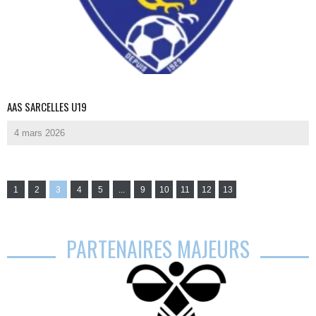
AAS SARCELLES U19
4 mars 2026
1
2
3
4
5
...
9
10
11
12
13
PARTENAIRES MAJEURS