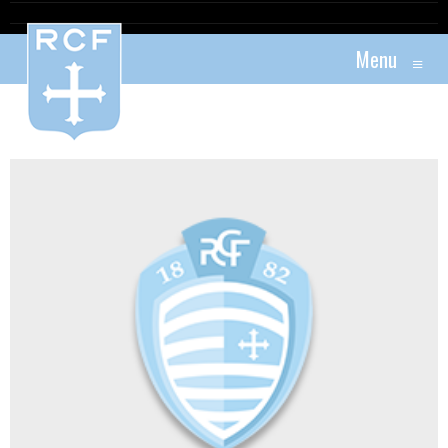
Menu
≡