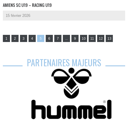
AMIENS SC U19 – RACING U19
15 février 2026
1
2
3
4
5
6
7
...
9
10
11
12
13
PARTENAIRES MAJEURS