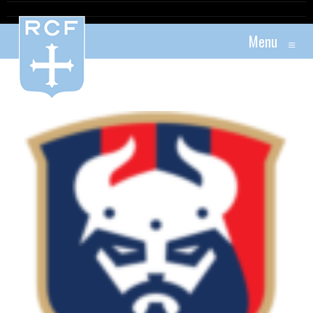
Menu
≡