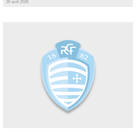
26 avril 2026