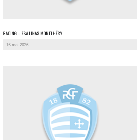
RACING – ESA LINAS MONTLHÉRY
16 mai 2026