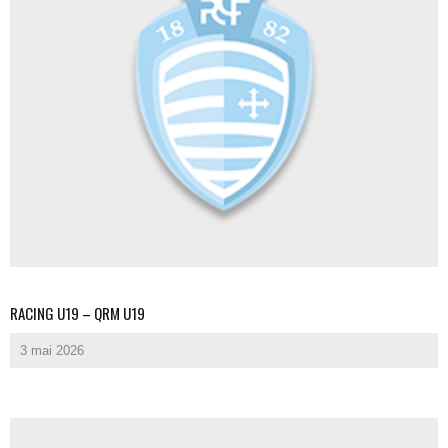
RACING U19 – QRM U19
3 mai 2026