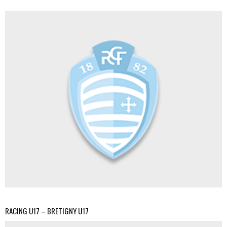
RACING U17 – BRETIGNY U17