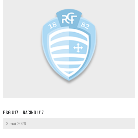
PSG U17 – RACING U17
3 mai 2026