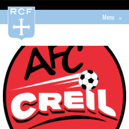
Menu
≡