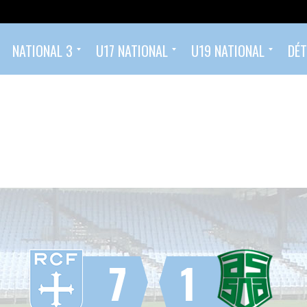
NATIONAL 3
U17 NATIONAL
U19 NATIONAL
DÉT
Classement
Calendrier et Résultats
Effectif
Calendrier et résultats U17 National
Classement U17 Nationaux 2025/2026
Calendrier et résultats U19 National
Classement U19 Nationaux 2025/2026
Ecole de Football (2022 – 2014)
Foot compétition (à partir de U14 – 2013)
7
1