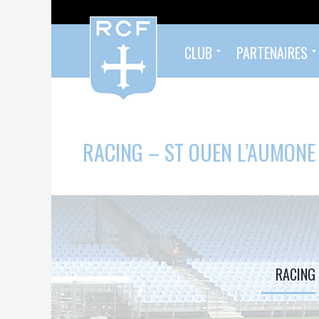
CLUB
PARTENAIRES
Formés au Racing
Sympathisants du Racing
Infos pratiques
Organigramme
Palmarès
Histoire
Devenez partenaire !
Nos partenaires
RACING – ST OUEN L’AUMONE
RACING