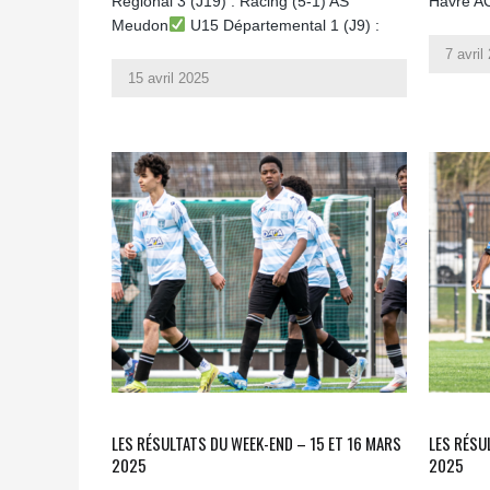
Régional 3 (J19) : Racing (5-1) AS
Havre A
Meudon
U15 Départemental 1 (J9) :
7 avril
15 avril 2025
LES RÉSULTATS DU WEEK-END – 15 ET 16 MARS
LES RÉSU
2025
2025