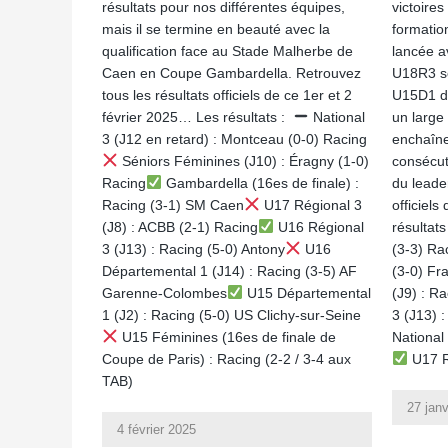
résultats pour nos différentes équipes,
victoires
mais il se termine en beauté avec la
formation
qualification face au Stade Malherbe de
lancée a
Caen en Coupe Gambardella. Retrouvez
U18R3 se
tous les résultats officiels de ce 1er et 2
U15D1 dé
février 2025… Les résultats :
National
un large
3 (J12 en retard) : Montceau (0-0) Racing
enchaîne
Séniors Féminines (J10) : Éragny (1-0)
consécut
Racing
Gambardella (16es de finale) :
du leader
Racing (3-1) SM Caen
U17 Régional 3
officiel
(J8) : ACBB (2-1) Racing
U16 Régional
résultat
3 (J13) : Racing (5-0) Antony
U16
(3-3) Ra
Départemental 1 (J14) : Racing (3-5) AF
(3-0) Fra
Garenne-Colombes
U15 Départemental
(J9) : R
1 (J2) : Racing (5-0) US Clichy-sur-Seine
3 (J13) :
U15 Féminines (16es de finale de
National
Coupe de Paris) : Racing (2-2 / 3-4 aux
U17 Ré
TAB)
27 jan
4 février 2025