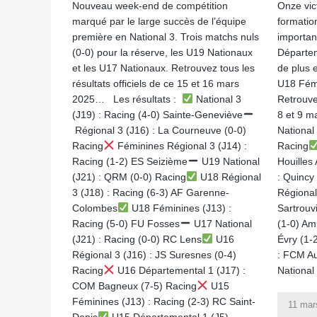
Nouveau week-end de compétition
Onze vic
marqué par le large succès de l’équipe
formatio
première en National 3. Trois matchs nuls
importan
(0-0) pour la réserve, les U19 Nationaux
Départem
et les U17 Nationaux. Retrouvez tous les
de plus 
résultats officiels de ce 15 et 16 mars
U18 Fémi
2025… Les résultats :
National 3
Retrouvez
(J19) : Racing (4-0) Sainte-Geneviève
8 et 9 m
Régional 3 (J16) : La Courneuve (0-0)
National
Racing
Féminines Régional 3 (J14) :
Racing
Racing (1-2) ES Seizième
U19 National
Houilles
(J21) : QRM (0-0) Racing
U18 Régional
: Quincy
3 (J18) : Racing (6-3) AF Garenne-
Régional
Colombes
U18 Féminines (J13) :
Sartrouvi
Racing (5-0) FU Fosses
U17 National
(1-0) Am
(J21) : Racing (0-0) RC Lens
U16
Évry (1-
Régional 3 (J16) : JS Suresnes (0-4)
: FCM Au
Racing
U16 Départemental 1 (J17) :
National
COM Bagneux (7-5) Racing
U15
Féminines (J13) : Racing (2-3) RC Saint-
11 mar