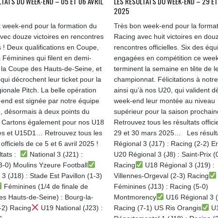
LTATS DU WEEK-END – 05 ET 06 AVRIL
LES RÉSULTATS DU WEEK-END – 29 E
2025
t week-end pour la formation du
Très bon week-end pour la format
vec douze victoires en rencontres
Racing avec huit victoires en dou
es ! Deux qualifications en Coupe,
rencontres officielles. Six des équ
 Féminines qui filent en demi-
engagées en compétition ce wee
e la Coupe des Hauts-de-Seine, et
terminent la semaine en tête de l
qui décrochent leur ticket pour la
championnat. Félicitations à notr
gionale Pitch. La belle opération
ainsi qu’à nos U20, qui valident d
end est signée par notre équipe
week-end leur montée au niveau
, désormais à deux points du
supérieur pour la saison prochai
 Cartons également pour nos U18
Retrouvez tous les résultats offici
s et U15D1… Retrouvez tous les
29 et 30 mars 2025… Les résult
 officiels de ce 5 et 6 avril 2025 !
Régional 3 (J17) : Racing (2-2) E
ltats :
National 3 (J21) :
U20 Régional 3 (J8) : Saint-Prix (
3-0) Moulins Yzeure Football
Racing
U18 Régional 3 (J19) :
3 (J18) : Stade Est Pavillon (1-3)
Villennes-Orgeval (2-3) Racing
Féminines (1/4 de finale de
Féminines (J13) : Racing (5-0)
s Hauts-de-Seine) : Bourg-la-
Montmorency
U16 Régional 3 (
-2) Racing
U19 National (J23) :
Racing (7-1) US Ris Orangis
U