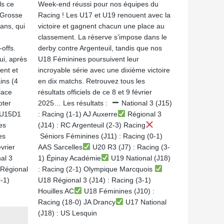
ls ce
Week-end réussi pour nos équipes du
 Grosse
Racing ! Les U17 et U19 renouent avec la
ans, qui
victoire et gagnent chacun une place au
classement. La réserve s’impose dans le
offs.
derby contre Argenteuil, tandis que nos
ui, après
U18 Féminines poursuivent leur
ent et
incroyable série avec une dixième victoire
ins (4
en dix matchs. Retrouvez tous les
lace
résultats officiels de ce 8 et 9 février
oter
2025… Les résultats :
National 3 (J15)
s U15D1
: Racing (1-1) AJ Auxerre
Régional 3
es
(J14) : RC Argenteuil (2-3) Racing
es
Séniors Féminines (J11) : Racing (0-1)
évrier
AAS Sarcelles
U20 R3 (J7) : Racing (3-
al 3
1) Épinay Académie
U19 National (J18)
Régional
: Racing (2-1) Olympique Marcquois
0-1)
U18 Régional 3 (J14) : Racing (3-1)
Houilles AC
U18 Féminines (J10) :
Racing (18-0) JA Drancy
U17 National
(J18) : US Lesquin