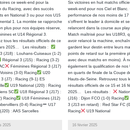
toires ce week-end pour la
Six victoires en huit matchs officie
n du Racing, avec des succès
week-end pour nos Ciel et Blanc.
ts en National 3 ou pour nos U15
performance de nos moins de 17 
ental 1. La montée se rapproche
s’offrent le leader à domicile et se
en plus pour nos équipes réserve,
relancent dans la course aux play-
nines et U14 Régional 3.
Match maîtrisé pour les U18R3, q
 tous les résultats officiels de ce
avoir relancé la machine, enchaîn
ars 2025… Les résultats :
gardent leur destin entre leurs ma
 3 (J18) : Louhans-Cuiseaux (1-2)
points de retard sur la première p
Régional 3 (J15) : Racing (3-2)
avec deux matchs en moins). À n
 AC
Féminines Régional 3 (J17)
également la qualification de no
 Voisins (3-0) Racing
U20
en quarts de finale de la Coupe d
 3 (J7) : Racing (9-1) ES
Hauts-de-Seine. Retrouvez tous l
lle
U19 National (J20) : Racing
résultats officiels de ce 15 et 16 f
iens SC
U18 Régional 3 (J17) :
2025… Les résultats :
Nation
2) Racing
U18 Féminines (J12)
(J16) : Dijon FCO (1-0) Racing
bervilliers (0-4) Racing
U17
3 (J13 en retard) : Red Star FC (
 (J20) : AAS Sarcelles
Racing
U19 National
s 2025
16 février 2025