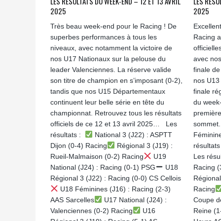
LES RÉSULTATS DU WEEK-END – 12 ET 13 AVRIL
LES RÉSU
2025
2025
Très beau week-end pour le Racing ! De
Excellen
superbes performances à tous les
Racing a
niveaux, avec notamment la victoire de
officiell
nos U17 Nationaux sur la pelouse du
avec nos
leader Valenciennes. La réserve valide
finale d
son titre de champion en s’imposant (0-2),
nos U13 
tandis que nos U15 Départementaux
finale ré
continuent leur belle série en tête du
du week-
championnat. Retrouvez tous les résultats
première
officiels de ce 12 et 13 avril 2025… Les
sommet.
résultats :
National 3 (J22) : ASPTT
Féminine
Dijon (0-4) Racing
Régional 3 (J19) :
résultats
Rueil-Malmaison (0-2) Racing
U19
Les résu
National (J24) : Racing (0-1) PSG
U18
Racing (
Régional 3 (J22) : Racing (0-0) CS Cellois
Régional 
U18 Féminines (J16) : Racing (2-3)
Racing
AAS Sarcelles
U17 National (J24) :
Coupe de
Valenciennes (0-2) Racing
U16
Reine (1