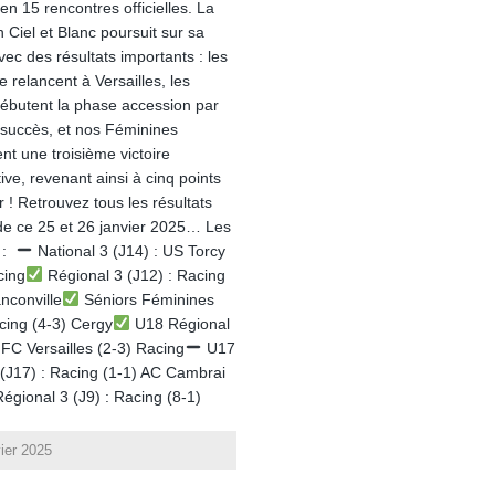
 en 15 rencontres officielles. La
 Ciel et Blanc poursuit sur sa
vec des résultats importants : les
 relancent à Versailles, les
butent la phase accession par
 succès, et nos Féminines
nt une troisième victoire
ive, revenant ainsi à cinq points
 ! Retrouvez tous les résultats
s de ce 25 et 26 janvier 2025… Les
s :
National 3 (J14) : US Torcy
cing
Régional 3 (J12) : Racing
nconville
Séniors Féminines
acing (4-3) Cergy
U18 Régional
 FC Versailles (2-3) Racing
U17
 (J17) : Racing (1-1) AC Cambrai
gional 3 (J9) : Racing (8-1)
vier 2025