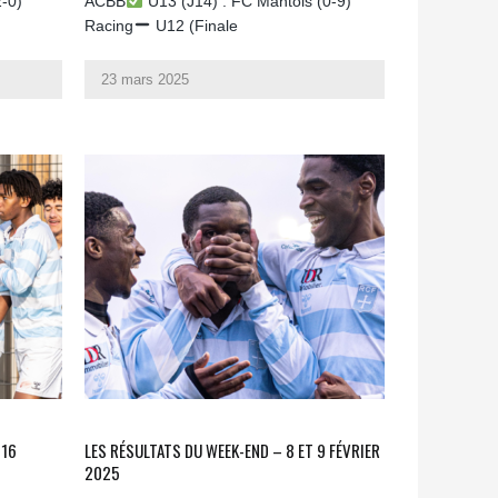
2-0)
ACBB
U13 (J14) : FC Mantois (0-9)
Racing
U12 (Finale
23 mars 2025
 16
LES RÉSULTATS DU WEEK-END – 8 ET 9 FÉVRIER
2025