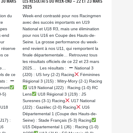
T 30 MARS
LES RÉSULTATS DU WEEK-END – 22 ET 23 MARS
2025
ion du
Week-end contrasté pour nos Racingmen
ze
avec des succès importants en U19
ipes
National et U18 R3, mais une élimination
k-end
pour nos U16 en Coupe des Hauts-de-
eur
Seine. La grosse performance du week-
e réserve
end revient à nos U11, qui remportent la
ès ce
finale départementale… Retrouvez tous
les résultats officiels de ce 22 et 23 mars
ne…
2025… Les résultats :
National 3
els de ce
(J20) : US Ivry (2-2) Racing
Féminines
ats :
Régional 3 (J15) : Mitry-Mory (2-1) Racing
rmont
U19 National (J22) : Racing (1-0) RC
0-5)
Lens
U18 Régional 3 (J19) : JS
Suresnes (3-1) Racing
U17 National
U18
(J22) : Gazélec (2-0) Racing
U16
Départemental 1 (Coupe des Hauts-de-
J17) :
Seine) : Stade Français (5-3) Racing
16
U15 Départemental 1 (J6) : Racing (1-0)