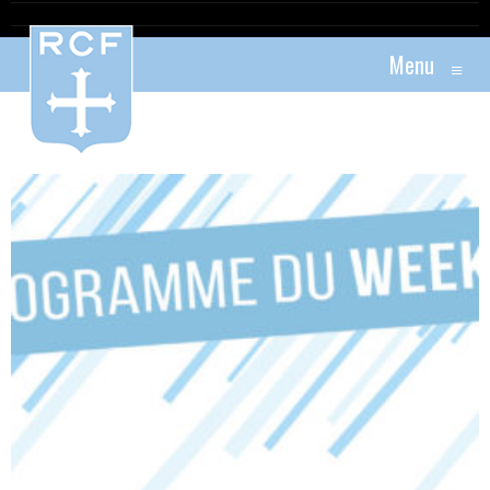
Menu
≡