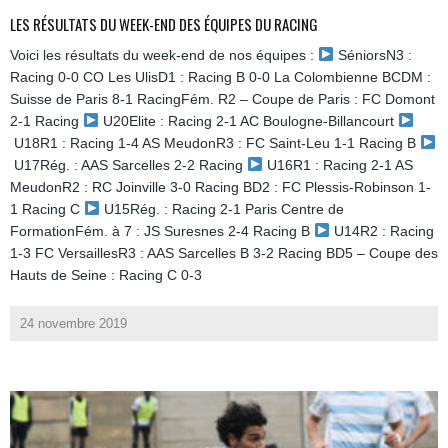
LES RÉSULTATS DU WEEK-END DES ÉQUIPES DU RACING
Voici les résultats du week-end de nos équipes :
SéniorsN3 :
Racing 0-0 CO Les UlisD1 : Racing B 0-0 La Colombienne BCDM :
Suisse de Paris 8-1 RacingFém. R2 – Coupe de Paris : FC Domont
2-1 Racing
U20Elite : Racing 2-1 AC Boulogne-Billancourt
U18R1 : Racing 1-4 AS MeudonR3 : FC Saint-Leu 1-1 Racing B
U17Rég. : AAS Sarcelles 2-2 Racing
U16R1 : Racing 2-1 AS
MeudonR2 : RC Joinville 3-0 Racing BD2 : FC Plessis-Robinson 1-
1 Racing C
U15Rég. : Racing 2-1 Paris Centre de
FormationFém. à 7 : JS Suresnes 2-4 Racing B
U14R2 : Racing
1-3 FC VersaillesR3 : AAS Sarcelles B 3-2 Racing BD5 – Coupe des
Hauts de Seine : Racing C 0-3
24 novembre 2019