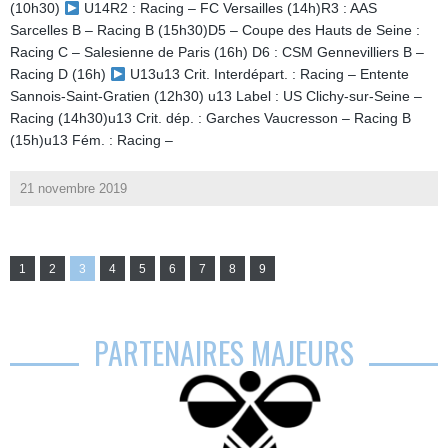
(10h30)
U14R2 : Racing – FC Versailles (14h)R3 : AAS
Sarcelles B – Racing B (15h30)D5 – Coupe des Hauts de Seine :
Racing C – Salesienne de Paris (16h) D6 : CSM Gennevilliers B –
Racing D (16h)
U13u13 Crit. Interdépart. : Racing – Entente
Sannois-Saint-Gratien (12h30) u13 Label : US Clichy-sur-Seine –
Racing (14h30)u13 Crit. dép. : Garches Vaucresson – Racing B
(15h)u13 Fém. : Racing –
21 novembre 2019
1
2
3
4
5
6
7
8
9
PARTENAIRES MAJEURS