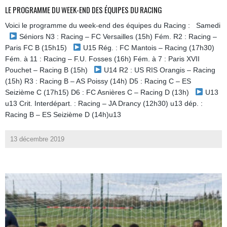
LE PROGRAMME DU WEEK-END DES ÉQUIPES DU RACING
Voici le programme du week-end des équipes du Racing : Samedi
Séniors N3 : Racing – FC Versailles (15h) Fém. R2 : Racing –
Paris FC B (15h15)
U15 Rég. : FC Mantois – Racing (17h30)
Fém. à 11 : Racing – F.U. Fosses (16h) Fém. à 7 : Paris XVII
Pouchet – Racing B (15h)
U14 R2 : US RIS Orangis – Racing
(15h) R3 : Racing B – AS Poissy (14h) D5 : Racing C – ES
Seizième C (17h15) D6 : FC Asnières C – Racing D (13h)
U13
u13 Crit. Interdépart. : Racing – JA Drancy (12h30) u13 dép. :
Racing B – ES Seizième D (14h)u13
13 décembre 2019