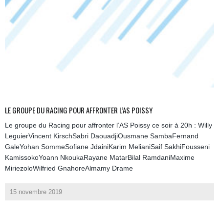
LE GROUPE DU RACING POUR AFFRONTER L’AS POISSY
Le groupe du Racing pour affronter l’AS Poissy ce soir à 20h : Willy
LeguierVincent KirschSabri DaouadjiOusmane SambaFernand
GaleYohan SommeSofiane JdainiKarim MelianiSaif SakhiFousseni
KamissokoYoann NkoukaRayane MatarBilal RamdaniMaxime
MiriezoloWilfried GnahoreAlmamy Drame
15 novembre 2019