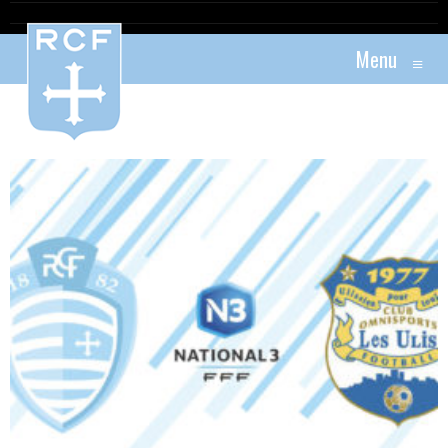
Menu
≡