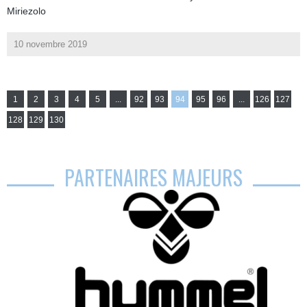
Miriezolo
10 novembre 2019
1
2
3
4
5
...
92
93
94
95
96
...
126
127
128
129
130
PARTENAIRES MAJEURS