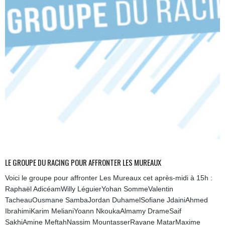
LE GROUPE DU RACING POUR AFFRONTER LES MUREAUX
Voici le groupe pour affronter Les Mureaux cet après-midi à 15h :
Raphaël AdicéamWilly LéguierYohan SommeValentin
TacheauOusmane SambaJordan DuhamelSofiane JdainiAhmed
IbrahimiKarim MelianiYoann NkoukaAlmamy DrameSaif
SakhiAmine MeftahNassim MountasserRayane MatarMaxime