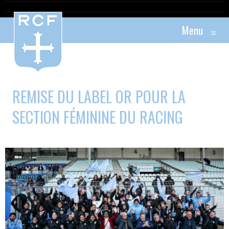
Menu
≡
REMISE DU LABEL OR POUR LA
SECTION FÉMININE DU RACING