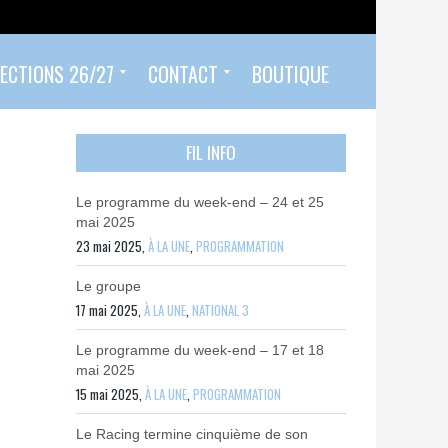
ECTIONS 26/27
CONTACT
BOUTIQUE
Prendre un rendez-vous
Envoyer mon PASS 92 ET/OU MON PASS SPORT
Contactez-nous
FIL INFO
Le programme du week-end – 24 et 25
mai 2025
23 mai 2025,
À LA UNE
,
PROGRAMMATION
Le groupe
17 mai 2025,
À LA UNE
,
NATIONAL 3
Le programme du week-end – 17 et 18
mai 2025
15 mai 2025,
À LA UNE
,
PROGRAMMATION
Le Racing termine cinquième de son