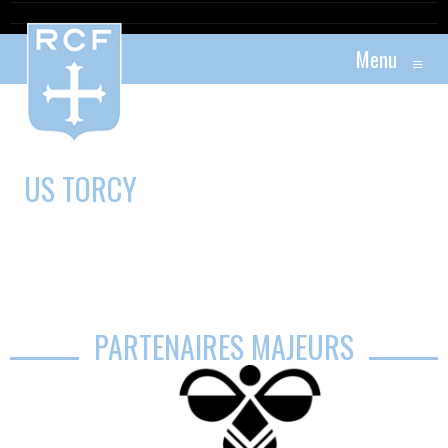
Menu
≡
US TORCY
PARTENAIRES MAJEURS